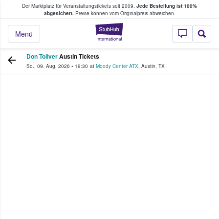
Der Marktplatz für Veranstaltungstickets seit 2009.
Jede Bestellung ist 100%
ans Tickets kaufen & verkaufen
abgesichert.
Preise können vom Originalpreis abweichen.
StubHub - Wo Fans
Menü
Don Toliver
Austin Tickets
So., 09. Aug. 2026
•
19:30
at
Moody Center ATX
,
Austin
,
TX