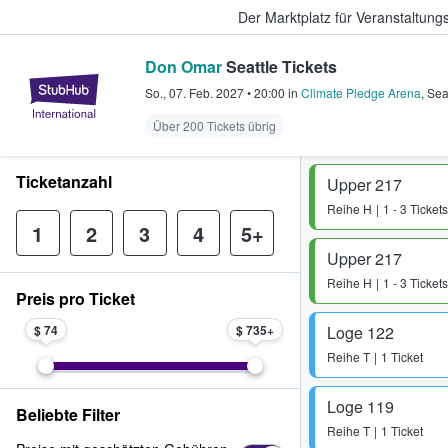
Der Marktplatz für Veranstaltungs
Don Omar
Seattle Tickets
StubHub - Wo Fans Tickets kauf
So., 07. Feb. 2027
•
20:00
in
Climate Pledge Arena
,
Sea
Über 200 Tickets übrig
Ticketanzahl
Upper 217
Reihe
H
1 - 3 Tickets
1
2
3
4
5+
Upper 217
Reihe
H
1 - 3 Tickets
Preis pro Ticket
$ 74
$ 735
Loge 122
Reihe
T
1 Ticket
Loge 119
Beliebte Filter
Reihe
T
1 Ticket