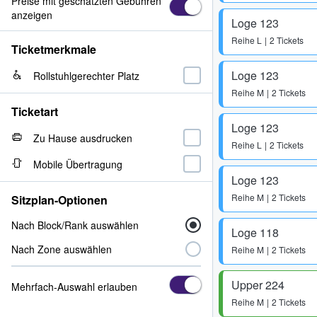
Preise mit geschätzten Gebühren
anzeigen
Loge 123
Reihe
L
2 Tickets
Ticketmerkmale
Loge 123
Rollstuhlgerechter Platz
Reihe
M
2 Tickets
Ticketart
Loge 123
Zu Hause ausdrucken
Reihe
L
2 Tickets
Mobile Übertragung
Loge 123
Reihe
M
2 Tickets
Sitzplan-Optionen
Nach Block/Rank auswählen
Loge 118
Nach Zone auswählen
Reihe
M
2 Tickets
Upper 224
Mehrfach-Auswahl erlauben
Reihe
M
2 Tickets