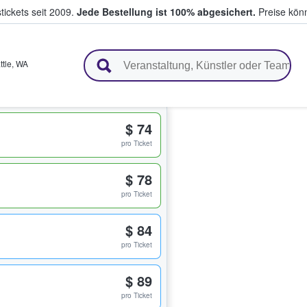
tickets seit 2009.
Jede Bestellung ist 100% abgesichert.
Preise könn
en & verkaufen
ttle
,
WA
$ 74
pro Ticket
$ 78
pro Ticket
$ 84
pro Ticket
$ 89
pro Ticket