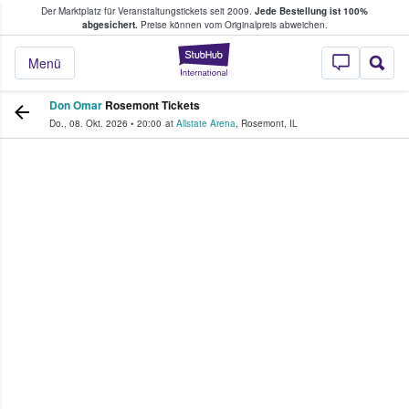
Der Marktplatz für Veranstaltungstickets seit 2009.
Jede Bestellung ist 100%
ans Tickets kaufen & verkaufen
abgesichert.
Preise können vom Originalpreis abweichen.
StubHub - Wo Fans
Menü
Don Omar
Rosemont Tickets
Do., 08. Okt. 2026
•
20:00
at
Allstate Arena
,
Rosemont
,
IL