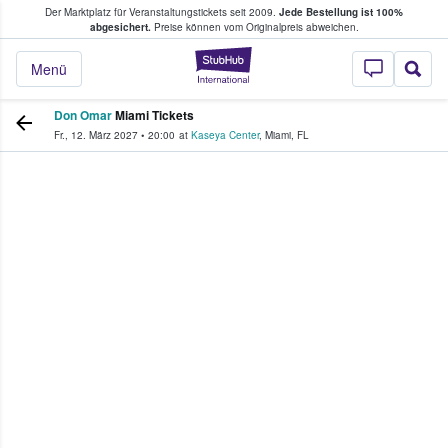
Der Marktplatz für Veranstaltungstickets seit 2009.
Jede Bestellung ist 100%
ans Tickets kaufen & verkaufen
abgesichert.
Preise können vom Originalpreis abweichen.
StubHub - Wo Fans
Menü
Don Omar
Miami Tickets
Fr., 12. März 2027
•
20:00
at
Kaseya Center
,
Miami
,
FL