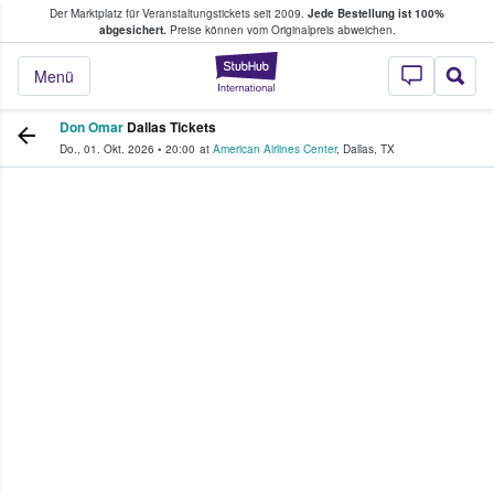
Der Marktplatz für Veranstaltungstickets seit 2009.
Jede Bestellung ist 100%
ans Tickets kaufen & verkaufen
abgesichert.
Preise können vom Originalpreis abweichen.
StubHub - Wo Fans
Menü
Don Omar
Dallas Tickets
Do., 01. Okt. 2026
•
20:00
at
American Airlines Center
,
Dallas
,
TX