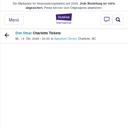
Der Marktplatz für Veranstaltungstickets seit 2009.
Jede Bestellung ist 100%
ans Tickets kaufen & verkaufen
abgesichert.
Preise können vom Originalpreis abweichen.
StubHub - Wo Fans
Menü
Don Omar
Charlotte Tickets
Mi., 14. Okt. 2026
•
20:00
at
Spectrum Center
,
Charlotte
,
NC