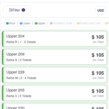
Filter
USD
1
Floor
Lower
Upper
Founders Suite
FrontCourt Club
R
Upper 204
$ 105
Reihe
R
1 - 3 Tickets
pro Ticket
Upper 206
$ 105
Reihe
X
2 Tickets
pro Ticket
Upper 228
$ 105
Reihe
W
2 - 4 Tickets
pro Ticket
Upper 205
$ 105
Reihe
V
5 Tickets
pro Ticket
Upper 230
$ 105