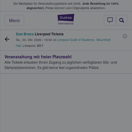
Der Marktplatz für Veranstaltungstickets seit 2009.
Jede Bestellung ist 100%
ans Tickets kaufen & verkaufen
abgesichert.
Preise können vom Originalpreis abweichen.
StubHub - Wo Fans
Menü
Don Broco
Liverpool Tickets
Sa., 03. Okt. 2026
•
19:00
at
Liverpool Guild of Students - Mountford
Hall
,
Liverpool
,
MSY
Veranstaltung mit freier Platzwahl
Alle Tickets erlauben Ihnen Zugang zu jeglichen verfügbaren Sitz- und
Stehplatzbereichen. Es gibt keine fest zugeordneten Plätze.