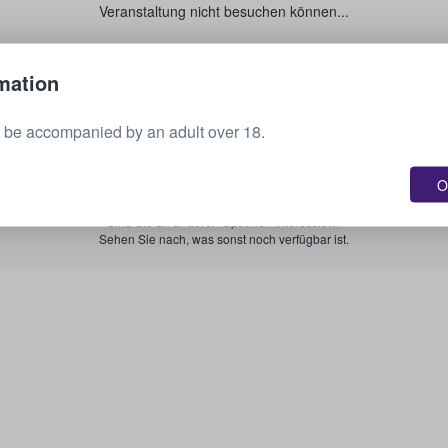
Veranstaltung nicht besuchen können...
Verkaufen Sie Ihre Tickets.
mation
 be accompanied by an adult over 18.
Alle bevorstehenden Veranstaltungen anzeigen.
O
Sind Sie an anderen Optionen interessiert?
Sehen Sie nach, was sonst noch verfügbar ist.