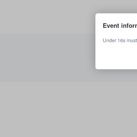
Event infor
Under 16s must