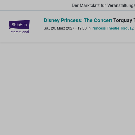
Der Marktplatz für Veranstaltungs
Disney Princess: The Concert
Torquay T
StubHub - Wo Fans Tickets kauf
Sa., 20. März 2027
•
19:00
in
Princess Theatre Torquay
,