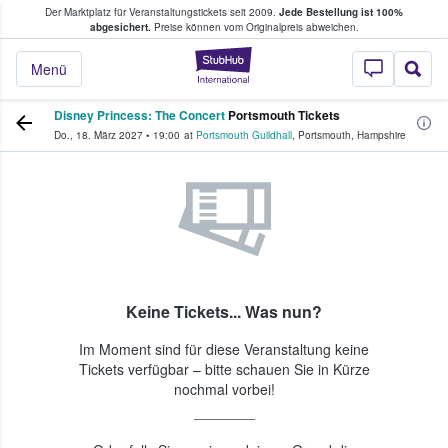
Der Marktplatz für Veranstaltungstickets seit 2009.
Jede Bestellung ist 100%
ans Tickets kaufen & verkaufen
abgesichert.
Preise können vom Originalpreis abweichen.
StubHub - Wo Fans
Menü
Disney Princess: The Concert
Portsmouth Tickets
Do., 18. März 2027
•
19:00
at
Portsmouth Guildhall
,
Portsmouth
,
Hampshire
Keine Tickets... Was nun?
Im Moment sind für diese Veranstaltung keine
Tickets verfügbar – bitte schauen Sie in Kürze
nochmal vorbei!