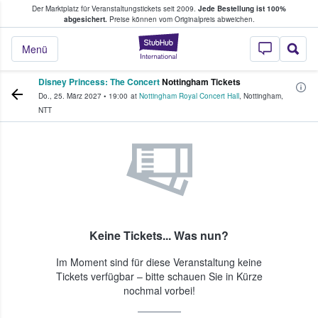
Der Marktplatz für Veranstaltungstickets seit 2009.
Jede Bestellung ist 100%
ans Tickets kaufen & verkaufen
abgesichert.
Preise können vom Originalpreis abweichen.
StubHub - Wo Fans
Menü
Disney Princess: The Concert
Nottingham Tickets
Do., 25. März 2027
•
19:00
at
Nottingham Royal Concert Hall
,
Nottingham
,
NTT
Keine Tickets... Was nun?
Im Moment sind für diese Veranstaltung keine
Tickets verfügbar – bitte schauen Sie in Kürze
nochmal vorbei!