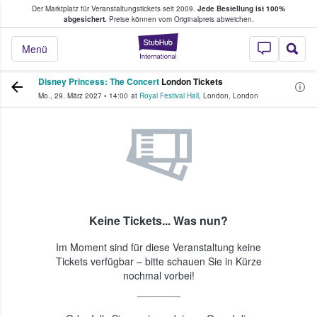
Der Marktplatz für Veranstaltungstickets seit 2009.
Jede Bestellung ist 100%
ans Tickets kaufen & verkaufen
abgesichert.
Preise können vom Originalpreis abweichen.
StubHub - Wo Fans
Menü
Disney Princess: The Concert
London Tickets
Mo., 29. März 2027
•
14:00
at
Royal Festival Hall
,
London
,
London
Keine Tickets... Was nun?
Im Moment sind für diese Veranstaltung keine
Tickets verfügbar – bitte schauen Sie in Kürze
nochmal vorbei!