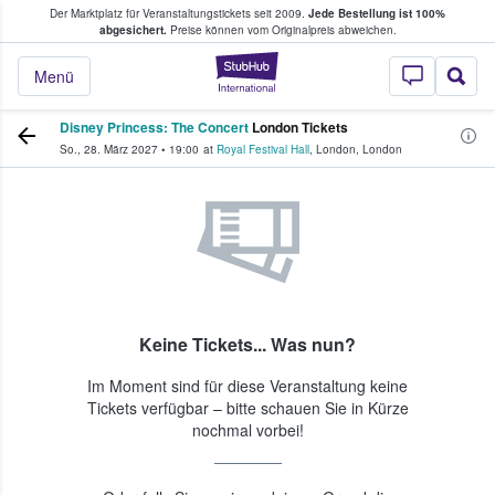
Der Marktplatz für Veranstaltungstickets seit 2009.
Jede Bestellung ist 100%
ans Tickets kaufen & verkaufen
abgesichert.
Preise können vom Originalpreis abweichen.
StubHub - Wo Fans
Menü
Disney Princess: The Concert
London Tickets
So., 28. März 2027
•
19:00
at
Royal Festival Hall
,
London
,
London
Keine Tickets... Was nun?
Im Moment sind für diese Veranstaltung keine
Tickets verfügbar – bitte schauen Sie in Kürze
nochmal vorbei!