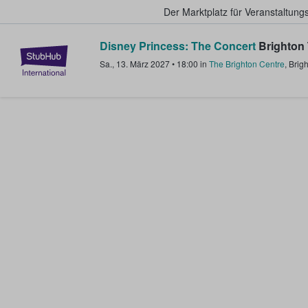
Der Marktplatz für Veranstaltungs
Disney Princess: The Concert
Brighton 
StubHub - Wo Fans Tickets kauf
Sa., 13. März 2027
•
18:00
in
The Brighton Centre
,
Brig