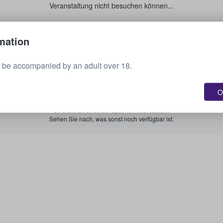
Veranstaltung nicht besuchen können...
Verkaufen Sie Ihre Tickets.
mation
 be accompanied by an adult over 18.
Alle bevorstehenden Veranstaltungen anzeigen.
O
Sind Sie an anderen Optionen interessiert?
Sehen Sie nach, was sonst noch verfügbar ist.