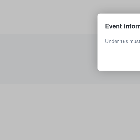
Event infor
Under 16s must