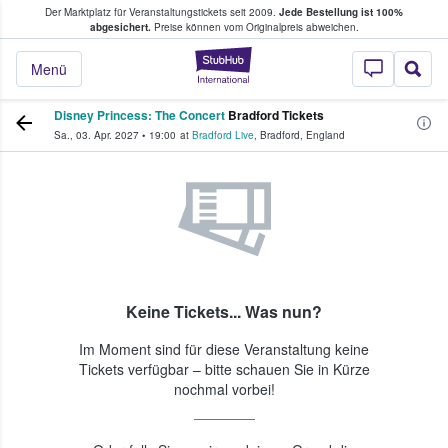
Der Marktplatz für Veranstaltungstickets seit 2009.
Jede Bestellung ist 100%
ans Tickets kaufen & verkaufen
abgesichert.
Preise können vom Originalpreis abweichen.
StubHub - Wo Fans
Menü
Disney Princess: The Concert
Bradford Tickets
Sa., 03. Apr. 2027
•
19:00
at
Bradford Live
,
Bradford
,
England
Keine Tickets... Was nun?
Im Moment sind für diese Veranstaltung keine
Tickets verfügbar – bitte schauen Sie in Kürze
nochmal vorbei!