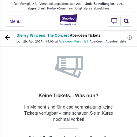
Der Marktplatz für Veranstaltungstickets seit 2009.
Jede Bestellung ist 100%
ans Tickets kaufen & verkaufen
abgesichert.
Preise können vom Originalpreis abweichen.
StubHub - Wo Fans
Menü
Disney Princess: The Concert
Aberdeen Tickets
Do., 29. Apr. 2027
•
19:00
at
Aberdeen Music Hall
,
Aberdeen
,
Aberdeenshire
Keine Tickets... Was nun?
Im Moment sind für diese Veranstaltung keine
Tickets verfügbar – bitte schauen Sie in Kürze
nochmal vorbei!