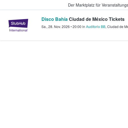
Der Marktplatz für Veranstaltungs
Disco Bahía
Ciudad de México Tickets
StubHub - Wo Fans Tickets kauf
Sa., 28. Nov. 2026
•
20:00
in
Auditorio BB
,
Ciudad de M