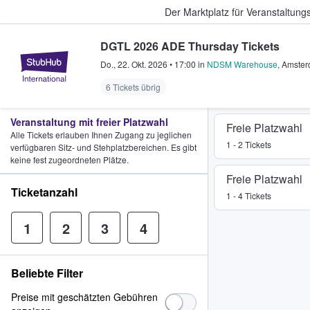
Der Marktplatz für Veranstaltungs
DGTL 2026 ADE Thursday Tickets
StubHub - Wo Fans Tickets kauf
Do., 22. Okt. 2026
•
17:00
in
NDSM Warehouse
,
Amste
6 Tickets übrig
Veranstaltung mit freier Platzwahl
Freie Platzwahl
Alle Tickets erlauben Ihnen Zugang zu jeglichen
1 - 2 Tickets
verfügbaren Sitz- und Stehplatzbereichen. Es gibt
keine fest zugeordneten Plätze.
Freie Platzwahl
Ticketanzahl
1 - 4 Tickets
1
2
3
4
Beliebte Filter
Preise mit geschätzten Gebühren