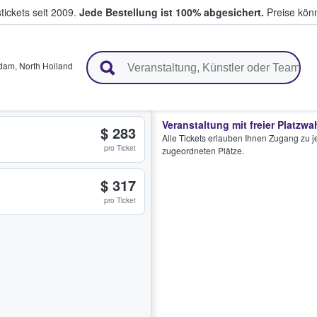
tickets seit 2009.
Jede Bestellung ist 100% abgesichert.
Preise könn
en & verkaufen
rdam
,
North Holland
Veranstaltung mit freier Platzwa
$ 283
Alle Tickets erlauben Ihnen Zugang zu je
pro Ticket
zugeordneten Plätze.
$ 317
pro Ticket