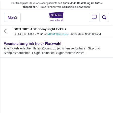
Der Marktplatz für Veranstaltungstickets seit 2009.
Jede Bestellung ist 100%
ans Tickets kaufen & verkaufen
abgesichert.
Preise können vom Originalpreis abweichen.
StubHub - Wo Fans
Menü
DGTL 2026 ADE Friday Night Tickets
Fr., 23. Okt. 2026
•
23:30
at
NDSM Warehouse
,
Amsterdam
,
North Holland
Veranstaltung mit freier Platzwahl
Alle Tickets erlauben Ihnen Zugang zu jeglichen verfügbaren Sitz- und
Stehplatzbereichen. Es gibt keine fest zugeordneten Plätze.