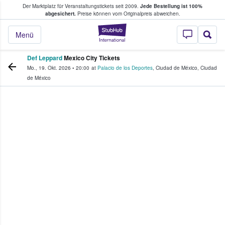
Der Marktplatz für Veranstaltungstickets seit 2009.
Jede Bestellung ist 100%
ans Tickets kaufen & verkaufen
abgesichert.
Preise können vom Originalpreis abweichen.
StubHub - Wo Fans
Menü
Def Leppard
Mexico City Tickets
Mo., 19. Okt. 2026
•
20:00
at
Palacio de los Deportes
,
Ciudad de México
,
Ciudad
de México