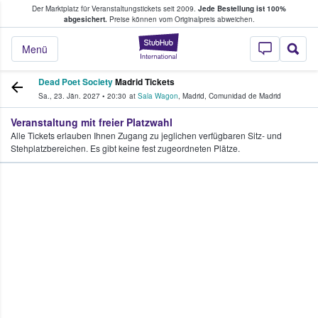
Der Marktplatz für Veranstaltungstickets seit 2009.
Jede Bestellung ist 100%
ans Tickets kaufen & verkaufen
abgesichert.
Preise können vom Originalpreis abweichen.
StubHub - Wo Fans
Menü
Dead Poet Society
Madrid Tickets
Sa., 23. Jän. 2027
•
20:30
at
Sala Wagon
,
Madrid
,
Comunidad de Madrid
Veranstaltung mit freier Platzwahl
Alle Tickets erlauben Ihnen Zugang zu jeglichen verfügbaren Sitz- und
Stehplatzbereichen. Es gibt keine fest zugeordneten Plätze.