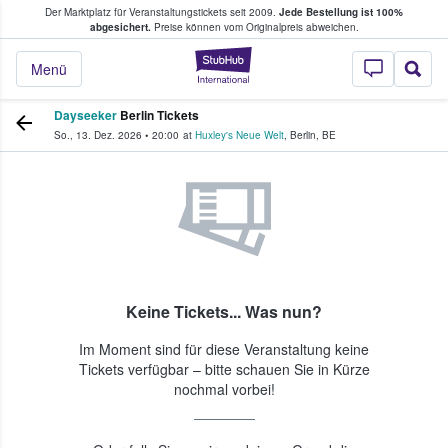
Der Marktplatz für Veranstaltungstickets seit 2009.
Jede Bestellung ist 100%
ans Tickets kaufen & verkaufen
abgesichert.
Preise können vom Originalpreis abweichen.
StubHub - Wo Fans
Menü
Dayseeker
Berlin Tickets
So., 13. Dez. 2026
•
20:00
at
Huxley's Neue Welt
,
Berlin
,
BE
Keine Tickets... Was nun?
Im Moment sind für diese Veranstaltung keine
Tickets verfügbar – bitte schauen Sie in Kürze
nochmal vorbei!