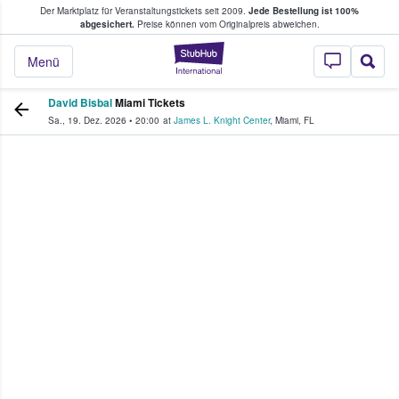
Der Marktplatz für Veranstaltungstickets seit 2009.
Jede Bestellung ist 100%
ans Tickets kaufen & verkaufen
abgesichert.
Preise können vom Originalpreis abweichen.
StubHub - Wo Fans
Menü
David Bisbal
Miami Tickets
Sa., 19. Dez. 2026
•
20:00
at
James L. Knight Center
,
Miami
,
FL