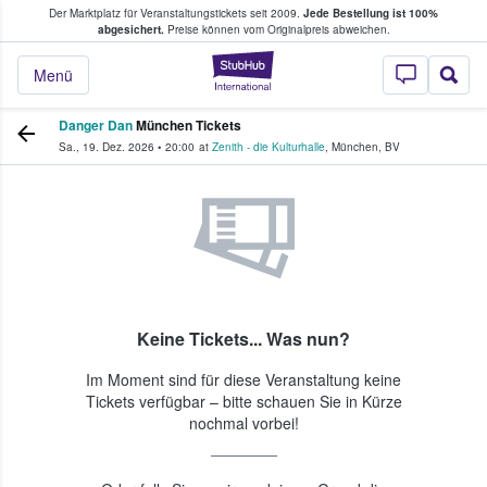
Der Marktplatz für Veranstaltungstickets seit 2009.
Jede Bestellung ist 100%
ans Tickets kaufen & verkaufen
abgesichert.
Preise können vom Originalpreis abweichen.
StubHub - Wo Fans
Menü
Danger Dan
München Tickets
Sa., 19. Dez. 2026
•
20:00
at
Zenith - die Kulturhalle
,
München
,
BV
Keine Tickets... Was nun?
Im Moment sind für diese Veranstaltung keine
Tickets verfügbar – bitte schauen Sie in Kürze
nochmal vorbei!