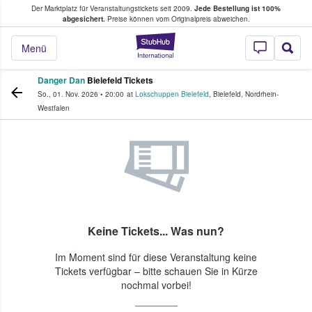
Der Marktplatz für Veranstaltungstickets seit 2009.
Jede Bestellung ist 100%
ans Tickets kaufen & verkaufen
abgesichert.
Preise können vom Originalpreis abweichen.
StubHub - Wo Fans
Menü
Danger Dan
Bielefeld Tickets
So., 01. Nov. 2026
•
20:00
at
Lokschuppen Bielefeld
,
Bielefeld
,
Nordrhein-
Westfalen
Keine Tickets... Was nun?
Im Moment sind für diese Veranstaltung keine
Tickets verfügbar – bitte schauen Sie in Kürze
nochmal vorbei!