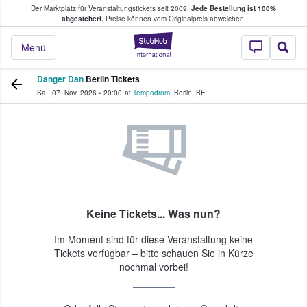
Der Marktplatz für Veranstaltungstickets seit 2009.
Jede Bestellung ist 100%
ans Tickets kaufen & verkaufen
abgesichert.
Preise können vom Originalpreis abweichen.
StubHub - Wo Fans
Menü
Danger Dan
Berlin Tickets
Sa., 07. Nov. 2026
•
20:00
at
Tempodrom
,
Berlin
,
BE
Keine Tickets... Was nun?
Im Moment sind für diese Veranstaltung keine
Tickets verfügbar – bitte schauen Sie in Kürze
nochmal vorbei!