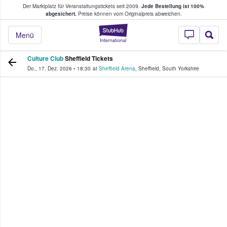
Der Marktplatz für Veranstaltungstickets seit 2009.
Jede Bestellung ist 100%
ans Tickets kaufen & verkaufen
abgesichert.
Preise können vom Originalpreis abweichen.
StubHub - Wo Fans
Menü
Culture Club
Sheffield Tickets
Do., 17. Dez. 2026
•
18:30
at
Sheffield Arena
,
Sheffield
,
South Yorkshire