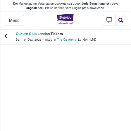
Der Marktplatz für Veranstaltungstickets seit 2009.
Jede Bestellung ist 100%
ans Tickets kaufen & verkaufen
abgesichert.
Preise können vom Originalpreis abweichen.
StubHub - Wo Fans
Menü
Culture Club
London Tickets
Sa., 19. Dez. 2026
•
18:30
at
The O2 Arena
,
London
,
LND