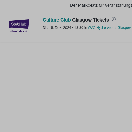
Der Marktplatz für Veranstaltungs
Culture Club
Glasgow Tickets
StubHub - Wo Fans Tickets kauf
Di., 15. Dez. 2026
•
18:30
in
OVO Hydro Arena Glasgow