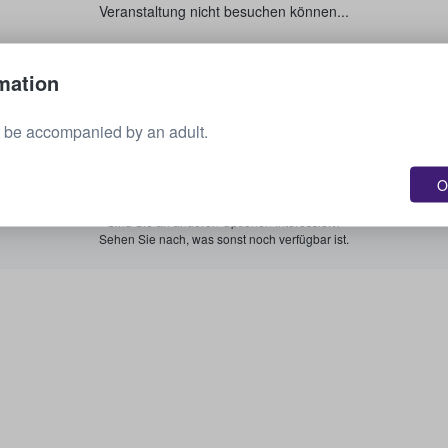
Veranstaltung nicht besuchen können...
Verkaufen Sie Ihre Tickets.
mation
 be accompanied by an adult.
Alle bevorstehenden Veranstaltungen anzeigen.
O
Sind Sie an anderen Optionen interessiert?
Sehen Sie nach, was sonst noch verfügbar ist.