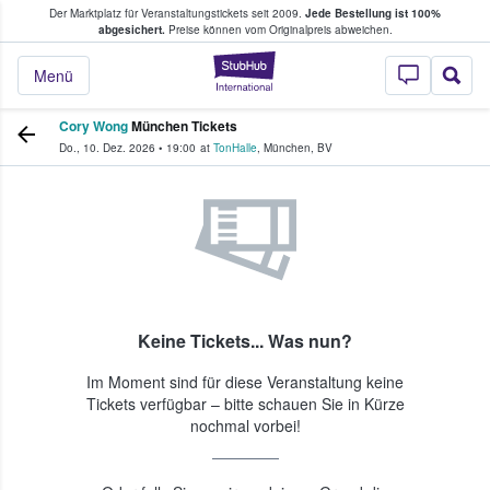
Der Marktplatz für Veranstaltungstickets seit 2009.
Jede Bestellung ist 100%
ans Tickets kaufen & verkaufen
abgesichert.
Preise können vom Originalpreis abweichen.
StubHub - Wo Fans
Menü
Cory Wong
München Tickets
Do., 10. Dez. 2026
•
19:00
at
TonHalle
,
München
,
BV
Keine Tickets... Was nun?
Im Moment sind für diese Veranstaltung keine
Tickets verfügbar – bitte schauen Sie in Kürze
nochmal vorbei!