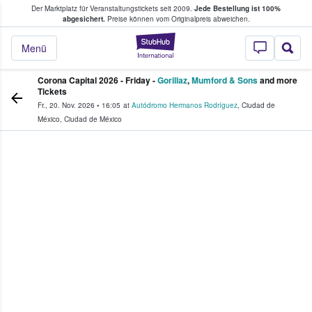
Der Marktplatz für Veranstaltungstickets seit 2009.
Jede Bestellung ist 100%
ans Tickets kaufen & verkaufen
abgesichert.
Preise können vom Originalpreis abweichen.
StubHub - Wo Fans
Menü
Corona Capital 2026 - Friday -
Gorillaz
,
Mumford & Sons
and more
Tickets
Fr., 20. Nov. 2026
•
16:05
at
Autódromo Hermanos Rodríguez
,
Ciudad de
México
,
Ciudad de México