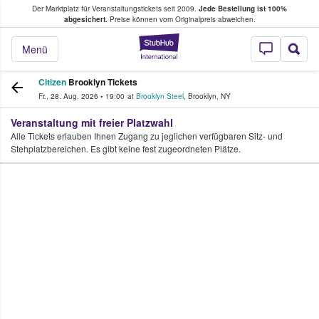
Der Marktplatz für Veranstaltungstickets seit 2009.
Jede Bestellung ist 100%
ans Tickets kaufen & verkaufen
abgesichert.
Preise können vom Originalpreis abweichen.
StubHub - Wo Fans
Menü
Citizen
Brooklyn Tickets
Fr., 28. Aug. 2026
•
19:00
at
Brooklyn Steel
,
Brooklyn
,
NY
Veranstaltung mit freier Platzwahl
Alle Tickets erlauben Ihnen Zugang zu jeglichen verfügbaren Sitz- und
Stehplatzbereichen. Es gibt keine fest zugeordneten Plätze.