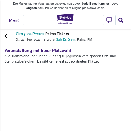
Der Marktplatz für Veranstaltungstickets seit 2009.
Jede Bestellung ist 100%
ans Tickets kaufen & verkaufen
abgesichert.
Preise können vom Originalpreis abweichen.
StubHub - Wo Fans
Menü
Ciro y los Persas
Palma Tickets
Di., 22. Sep. 2026
•
21:00
at
Sala Es Gremi
,
Palma
,
PM
Veranstaltung mit freier Platzwahl
Alle Tickets erlauben Ihnen Zugang zu jeglichen verfügbaren Sitz- und
Stehplatzbereichen. Es gibt keine fest zugeordneten Plätze.