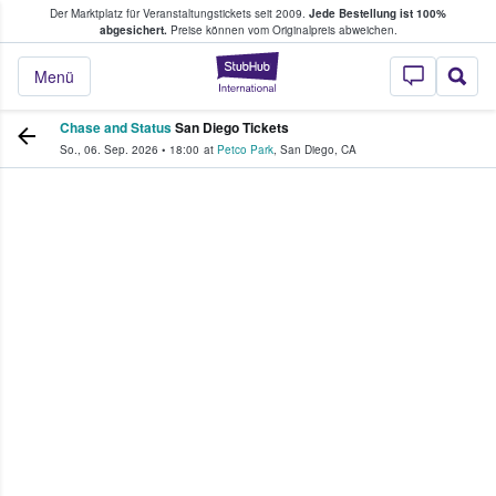
Der Marktplatz für Veranstaltungstickets seit 2009.
Jede Bestellung ist 100%
ans Tickets kaufen & verkaufen
abgesichert.
Preise können vom Originalpreis abweichen.
StubHub - Wo Fans
Menü
Chase and Status
San Diego Tickets
So., 06. Sep. 2026
•
18:00
at
Petco Park
,
San Diego
,
CA