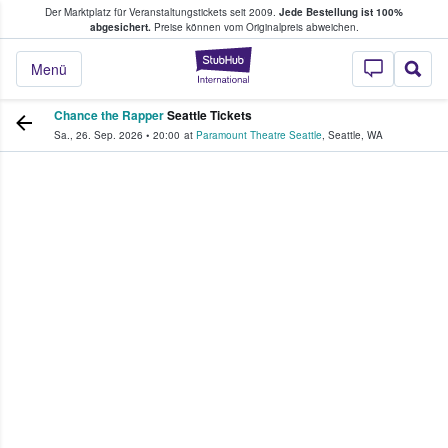
Der Marktplatz für Veranstaltungstickets seit 2009.
Jede Bestellung ist 100%
ans Tickets kaufen & verkaufen
abgesichert.
Preise können vom Originalpreis abweichen.
StubHub - Wo Fans
Menü
Chance the Rapper
Seattle Tickets
Sa., 26. Sep. 2026
•
20:00
at
Paramount Theatre Seattle
,
Seattle
,
WA