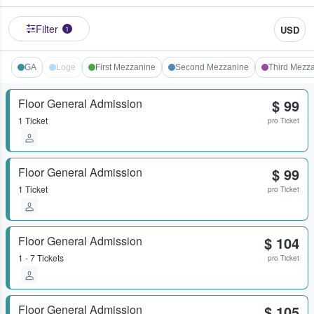
Filter
USD
1
GA
Loge
First Mezzanine
Second Mezzanine
Third Mezz
Floor General Admission
$ 99
1 Ticket
pro Ticket
Floor General Admission
$ 99
1 Ticket
pro Ticket
Floor General Admission
$ 104
1 - 7 Tickets
pro Ticket
Floor General Admission
$ 105