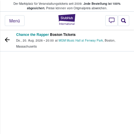
Der Marktplatz für Veranstaltungstickets seit 2009.
Jede Bestellung ist 100%
ans Tickets kaufen & verkaufen
abgesichert.
Preise können vom Originalpreis abweichen.
StubHub - Wo Fans
Menü
Chance the Rapper
Boston Tickets
Do., 20. Aug. 2026
•
20:00
at
MGM Music Hall at Fenway Park
,
Boston
,
Massachusetts