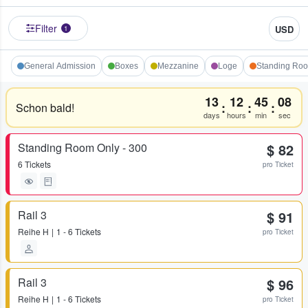
Filter
USD
1
General Admission
Boxes
Mezzanine
Loge
Standing Roo
13
12
45
08
:
:
:
Schon bald!
days
hours
min
sec
Standing Room Only - 300
$ 82
6 Tickets
pro Ticket
Rail 3
$ 91
Reihe
H
1 - 6 Tickets
pro Ticket
Rail 3
$ 96
Reihe
H
1 - 6 Tickets
pro Ticket