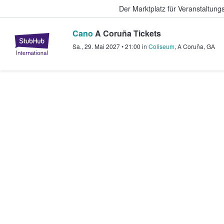
Der Marktplatz für Veranstaltungs
Cano
A Coruña Tickets
StubHub - Wo Fans Tickets kauf
Sa., 29. Mai 2027
•
21:00
in
Coliseum
,
A Coruña
,
GA