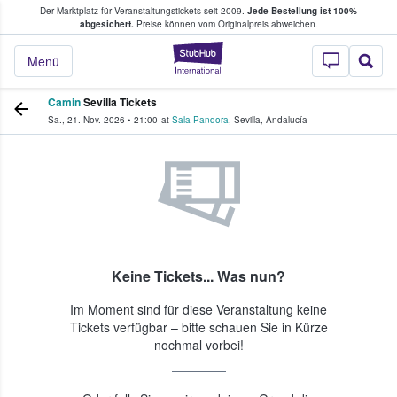
Der Marktplatz für Veranstaltungstickets seit 2009.
Jede Bestellung ist 100%
ans Tickets kaufen & verkaufen
abgesichert.
Preise können vom Originalpreis abweichen.
StubHub - Wo Fans
Menü
Camin
Sevilla Tickets
Sa., 21. Nov. 2026
•
21:00
at
Sala Pandora
,
Sevilla
,
Andalucía
Keine Tickets... Was nun?
Im Moment sind für diese Veranstaltung keine
Tickets verfügbar – bitte schauen Sie in Kürze
nochmal vorbei!