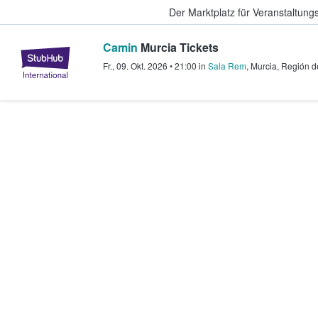
Der Marktplatz für Veranstaltungs
Camin
Murcia Tickets
StubHub - Wo Fans Tickets kauf
Fr., 09. Okt. 2026
•
21:00
in
Sala Rem
,
Murcia
,
Región d