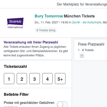
Der Marktplatz für Veranstaltungs
Bury Tomorrow
München Tickets
StubHub - Wo Fans Tickets kauf
Do., 11. Feb. 2027
•
19:00
in
Zenith - die Kulturhalle
,
Mü
8 Tickets übrig
Veranstaltung mit freier Platzwahl
Freie Platzwahl
Alle Tickets erlauben Ihnen Zugang zu jeglichen
1 - 8 Tickets
verfügbaren Sitz- und Stehplatzbereichen. Es gibt
keine fest zugeordneten Plätze.
Ticketanzahl
1
2
3
4
5+
Beliebte Filter
Preise mit geschätzten Gebühren