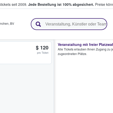
tickets seit 2009.
Jede Bestellung ist 100% abgesichert.
Preise könn
en & verkaufen
nchen
,
BV
Veranstaltung mit freier Platzwa
$ 120
Alle Tickets erlauben Ihnen Zugang zu je
pro Ticket
zugeordneten Plätze.