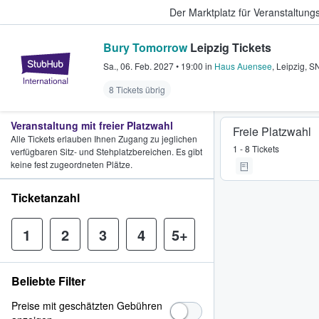
Der Marktplatz für Veranstaltungs
Bury Tomorrow
Leipzig Tickets
StubHub - Wo Fans Tickets kauf
Sa., 06. Feb. 2027
•
19:00
in
Haus Auensee
,
Leipzig
,
S
8 Tickets übrig
Veranstaltung mit freier Platzwahl
Freie Platzwahl
Alle Tickets erlauben Ihnen Zugang zu jeglichen
1 - 8 Tickets
verfügbaren Sitz- und Stehplatzbereichen. Es gibt
keine fest zugeordneten Plätze.
Ticketanzahl
1
2
3
4
5+
Beliebte Filter
Preise mit geschätzten Gebühren