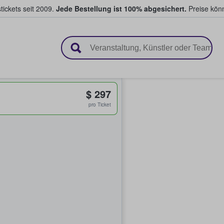
tickets seit 2009.
Jede Bestellung ist 100% abgesichert.
Preise könn
en & verkaufen
$ 297
pro Ticket