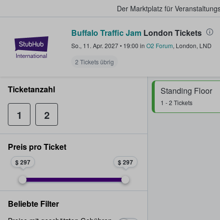
Der Marktplatz für Veranstaltungs
Buffalo Traffic Jam
London Tickets
StubHub - Wo Fans Tickets kauf
So., 11. Apr. 2027
•
19:00
in
O2 Forum
,
London
,
LND
2 Tickets übrig
Ticketanzahl
Standing Floor
1 - 2 Tickets
1
2
Preis pro Ticket
$ 297
$ 297
Beliebte Filter