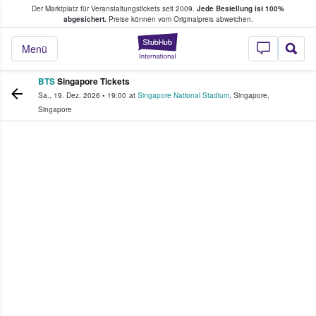
Der Marktplatz für Veranstaltungstickets seit 2009.
Jede Bestellung ist 100%
ans Tickets kaufen & verkaufen
abgesichert.
Preise können vom Originalpreis abweichen.
StubHub - Wo Fans
Menü
BTS
Singapore Tickets
Sa., 19. Dez. 2026
•
19:00
at
Singapore National Stadium
,
Singapore
,
Singapore