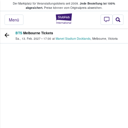
Der Marktplatz für Veranstaltungstickets seit 2009.
Jede Bestellung ist 100%
ans Tickets kaufen & verkaufen
abgesichert.
Preise können vom Originalpreis abweichen.
StubHub - Wo Fans
Menü
BTS
Melbourne Tickets
Sa., 13. Feb. 2027
•
17:00
at
Marvel Stadium Docklands
,
Melbourne
,
Victoria