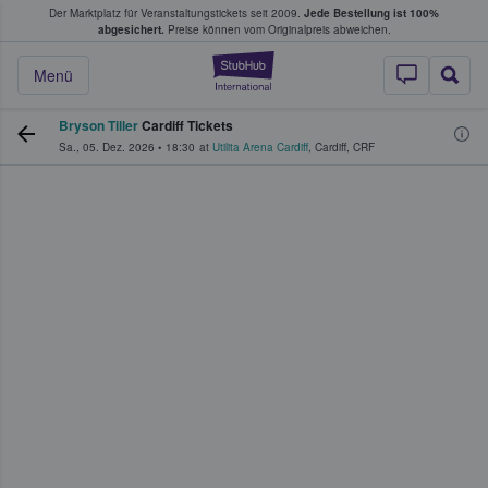
Der Marktplatz für Veranstaltungstickets seit 2009.
Jede Bestellung ist 100%
ans Tickets kaufen & verkaufen
abgesichert.
Preise können vom Originalpreis abweichen.
StubHub - Wo Fans
Menü
Bryson Tiller
Cardiff Tickets
Sa., 05. Dez. 2026
•
18:30
at
Utilita Arena Cardiff
,
Cardiff
,
CRF