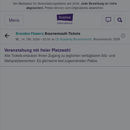
Der Marktplatz für Veranstaltungstickets seit 2009.
Jede Bestellung ist 100%
ans Tickets kaufen & verkaufen
abgesichert.
Preise können vom Originalpreis abweichen.
StubHub - Wo Fans
Menü
Brandon Flowers
Bournemouth Tickets
Mi., 14. Okt. 2026
•
20:00
at
O2 Academy Bournemouth
,
Bournemouth
,
DOR
Veranstaltung mit freier Platzwahl
Alle Tickets erlauben Ihnen Zugang zu jeglichen verfügbaren Sitz- und
Stehplatzbereichen. Es gibt keine fest zugeordneten Plätze.