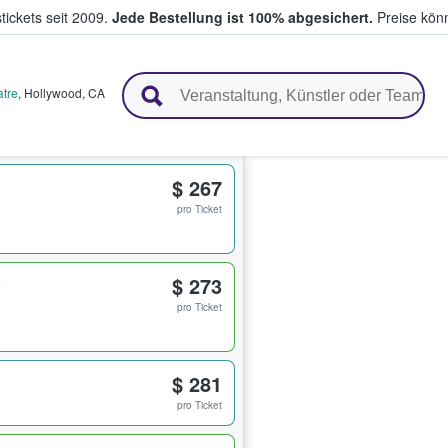
tickets seit 2009.
Jede Bestellung ist 100% abgesichert.
Preise könn
en & verkaufen
tre
,
Hollywood
,
CA
$ 267
pro Ticket
$ 273
pro Ticket
$ 281
pro Ticket