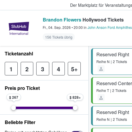
Der Marktplatz für Veranstaltungs
Brandon Flowers
Hollywood Tickets
StubHub - Wo Fans Tickets kauf
Fr., 04. Sep. 2026
•
20:00
in
John Anson Ford Amphithea
156 Tickets übrig
Ticketanzahl
Reserved Right
Reihe
N
2 Tickets
1
2
3
4
5+
Reserved Center
Preis pro Ticket
Reihe
T
2 Tickets
$ 267
$ 828
Reserved Right
Reihe
N
2 Tickets
Beliebte Filter