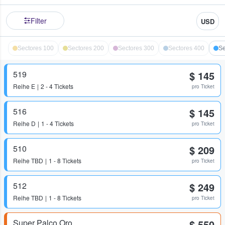
Filter
USD
Sectores 100
Sectores 200
Sectores 300
Sectores 400
Se
519
$ 145
Reihe
E
2 - 4 Tickets
pro Ticket
516
$ 145
Reihe
D
1 - 4 Tickets
pro Ticket
510
$ 209
Reihe
TBD
1 - 8 Tickets
pro Ticket
512
$ 249
Reihe
TBD
1 - 8 Tickets
pro Ticket
Super Palco Oro
$ 550