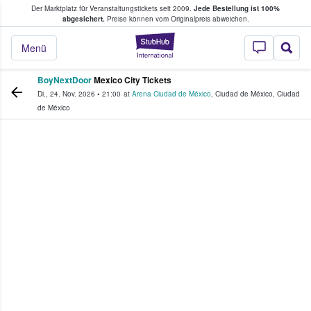
Der Marktplatz für Veranstaltungstickets seit 2009.
Jede Bestellung ist 100%
ans Tickets kaufen & verkaufen
abgesichert.
Preise können vom Originalpreis abweichen.
StubHub - Wo Fans
Menü
BoyNextDoor
Mexico City Tickets
Di., 24. Nov. 2026
•
21:00
at
Arena Ciudad de México
,
Ciudad de México
,
Ciudad
de México