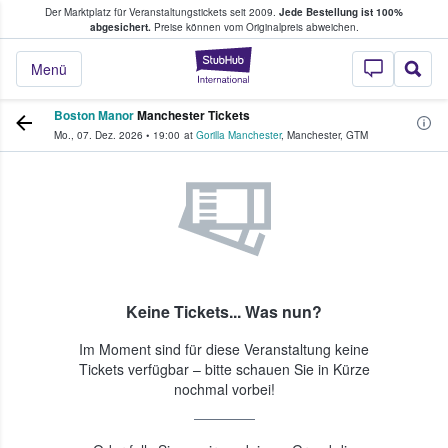
Der Marktplatz für Veranstaltungstickets seit 2009.
Jede Bestellung ist 100%
ans Tickets kaufen & verkaufen
abgesichert.
Preise können vom Originalpreis abweichen.
StubHub - Wo Fans
Menü
Boston Manor
Manchester Tickets
Mo., 07. Dez. 2026
•
19:00
at
Gorilla Manchester
,
Manchester
,
GTM
Keine Tickets... Was nun?
Im Moment sind für diese Veranstaltung keine
Tickets verfügbar – bitte schauen Sie in Kürze
nochmal vorbei!