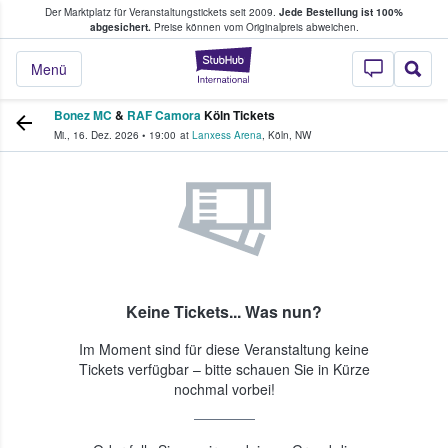
Der Marktplatz für Veranstaltungstickets seit 2009.
Jede Bestellung ist 100%
ans Tickets kaufen & verkaufen
abgesichert.
Preise können vom Originalpreis abweichen.
StubHub - Wo Fans
Menü
Bonez MC
&
RAF Camora
Köln Tickets
Mi., 16. Dez. 2026
•
19:00
at
Lanxess Arena
,
Köln
,
NW
Keine Tickets... Was nun?
Im Moment sind für diese Veranstaltung keine
Tickets verfügbar – bitte schauen Sie in Kürze
nochmal vorbei!