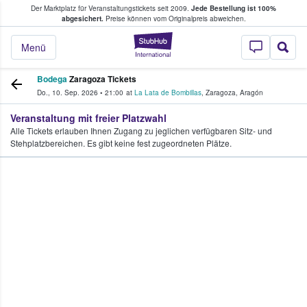
Der Marktplatz für Veranstaltungstickets seit 2009.
Jede Bestellung ist 100%
ans Tickets kaufen & verkaufen
abgesichert.
Preise können vom Originalpreis abweichen.
StubHub - Wo Fans
Menü
Bodega
Zaragoza Tickets
Do., 10. Sep. 2026
•
21:00
at
La Lata de Bombillas
,
Zaragoza
,
Aragón
Veranstaltung mit freier Platzwahl
Alle Tickets erlauben Ihnen Zugang zu jeglichen verfügbaren Sitz- und
Stehplatzbereichen. Es gibt keine fest zugeordneten Plätze.